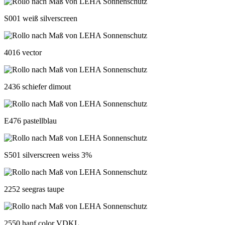
S001 weiß silverscreen
4016 vector
2436 schiefer dimout
E476 pastellblau
S501 silverscreen weiss 3%
2252 seegras taupe
2550 hanf color VDKL