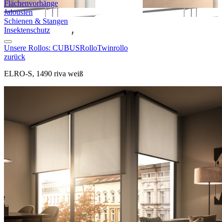
Flächen­vorhänge
Jalousien
Schienen & Stangen
Insekten­schutz
Unsere Rollos:
CUBUS
Rollo
Twinrollo
zurück
ELRO-S, 1490 riva weiß