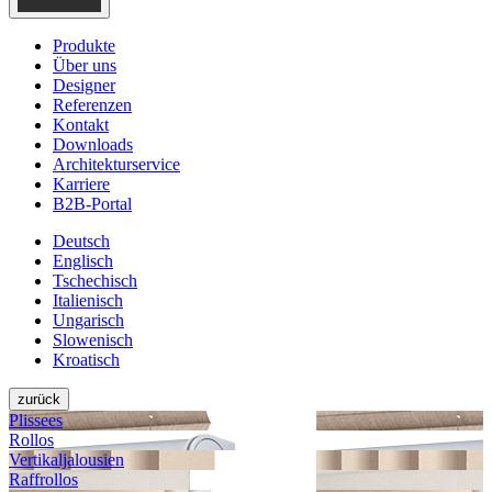
Produkte
Über uns
Designer
Referenzen
Kontakt
Downloads
Architekturservice
Karriere
B2B-Portal
Deutsch
Englisch
Tschechisch
Italienisch
Ungarisch
Slowenisch
Kroatisch
zurück
Plissees
Rollos
Vertikal­jalousien
Raffrollos