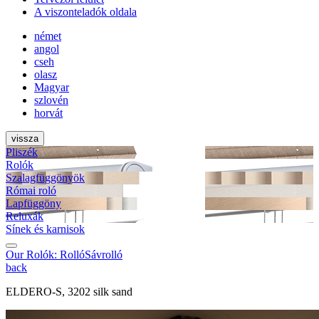
A viszonteladók oldala
német
angol
cseh
olasz
Magyar
szlovén
horvát
vissza
Pliszék
Rolók
Szalag­függönyök
Római roló
Lapfüggöny
Reluxák
Sínek és karnisok
Our Rolók:
Rolló
Sávrolló
back
ELDERO-S, 3202 silk sand