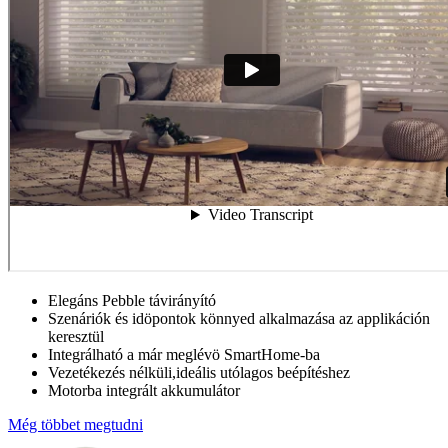
Elegáns Pebble távirányító
Szenáriók és idöpontok könnyed alkalmazása az applikáción
keresztül
Integrálható a már meglévö SmartHome-ba
Vezetékezés nélküli,ideális utólagos beépítéshez
Motorba integrált akkumulátor
Még többet megtudni