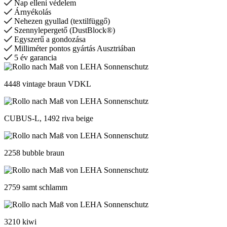
Nap elleni védelem
Árnyékolás
Nehezen gyullad (textilfüggő)
Szennylepergető (DustBlock®)
Egyszerű a gondozása
Milliméter pontos gyártás Ausztriában
5 év garancia
4448 vintage braun VDKL
CUBUS-L, 1492 riva beige
2258 bubble braun
2759 samt schlamm
3210 kiwi