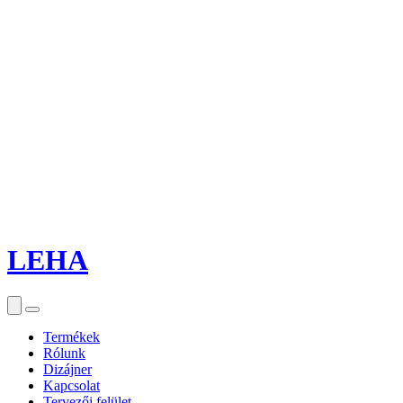
LEHA
Termékek
Rólunk
Dizájner
Kapcsolat
Tervezői felület