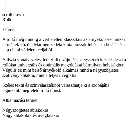
scroll down
Rolló
Előnyei
A rolló még mindig a verhetetlen klasszikus az árnyékolástechnikai
termékek között. Már nemzedékek óta húzzák fel és le a belátás és a
nap elleni védelem céljából.
A tiszta vonalvezetés, letisztult dizájn, és az egyszerű kezelés teszi a
rollókat univerzális és optimális megoldássá bármilyen helyiségben.
Végülis ez mint belső árnyékoló alkalmas mind a négyszögletes
szabvány ablakra, mint a teljes üvegfalra.
Széles textil és színválasztékból választhatja ki a szobájába
leginkább megfelelő rolló típust.
Alkalmazási terület
Négyszögletes ablakokra
Nagy ablakokra és üvegfalakra