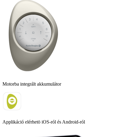
Motorba integrált akkumulátor
Applikáció elérhetö iOS-ról és Android-ról