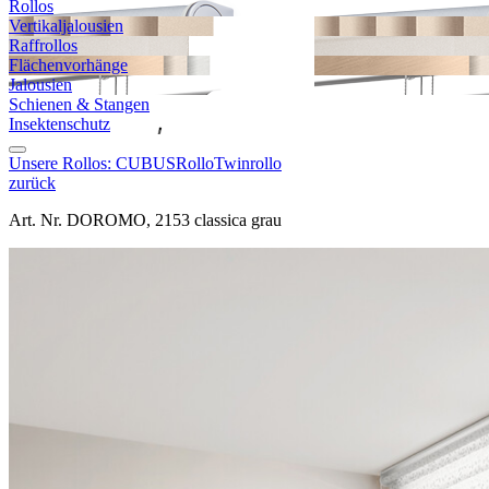
Rollos
Vertikal­jalousien
Raffrollos
Flächen­vorhänge
Jalousien
Schienen & Stangen
Insekten­schutz
Unsere Rollos:
CUBUS
Rollo
Twinrollo
zurück
Art. Nr. DOROMO, 2153 classica grau