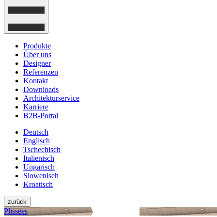
Produkte
Über uns
Designer
Referenzen
Kontakt
Downloads
Architekturservice
Karriere
B2B-Portal
Deutsch
Englisch
Tschechisch
Italienisch
Ungarisch
Slowenisch
Kroatisch
zurück
Plissees