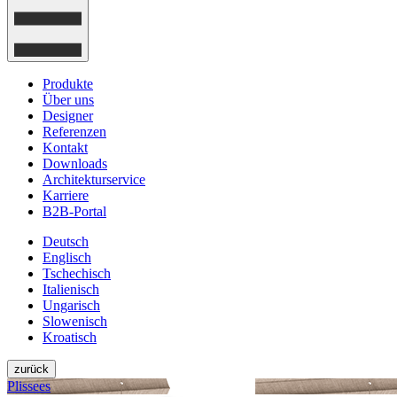
Produkte
Über uns
Designer
Referenzen
Kontakt
Downloads
Architekturservice
Karriere
B2B-Portal
Deutsch
Englisch
Tschechisch
Italienisch
Ungarisch
Slowenisch
Kroatisch
zurück
Plissees