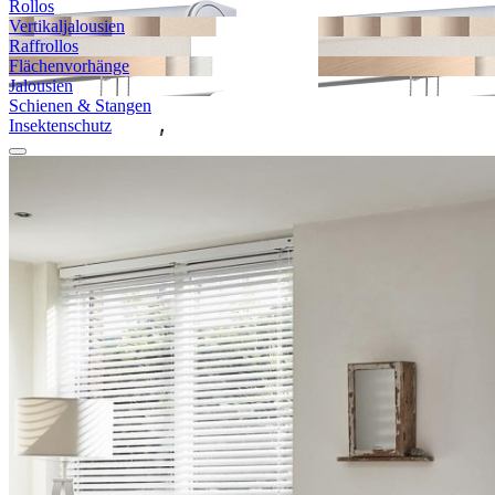
Rollos
Vertikal­jalousien
Raffrollos
Flächen­vorhänge
Jalousien
Schienen & Stangen
Insekten­schutz