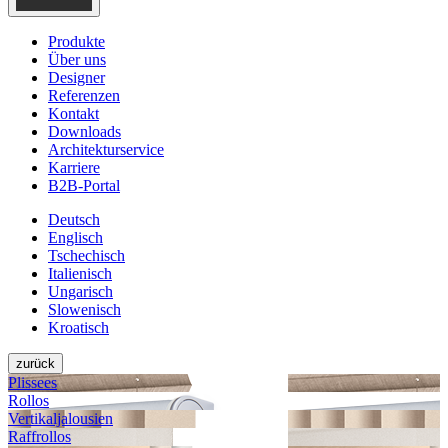
Produkte
Über uns
Designer
Referenzen
Kontakt
Downloads
Architekturservice
Karriere
B2B-Portal
Deutsch
Englisch
Tschechisch
Italienisch
Ungarisch
Slowenisch
Kroatisch
zurück
Plissees
Rollos
Vertikal­jalousien
Raffrollos