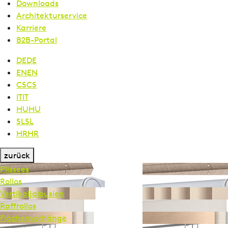
Downloads
Architekturservice
Karriere
B2B-Portal
DE
DE
EN
EN
CS
CS
IT
IT
HU
HU
SL
SL
HR
HR
zurück
Plissees
Rollos
Vertikal­jalousien
Raffrollos
Flächen­vorhänge