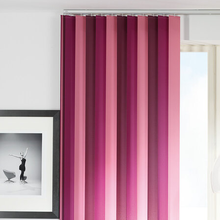
Vertikaljalousie-Impressionen
Sonnenschutz nach Maß
Ausschreibungstext
VJ013-S
Zur Ausführung kommen Vertikaljalousien mit
Schnurzug- und Wendekettenbedienung,
Fabrikat LEHA.
Angebotenes Fabrikat:
LEHA
Angebotener Typ:
VJ013-S
Das sind die LEHA Benefits
5 Jahre Garantie
Komplette Anlage, millimetergenaue Anfertigung in
Maßgefertigt in Österreich