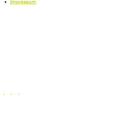
Impressum
Oberschiene vorgebohrt, ohne Deckenclips gegen
Aufpreis