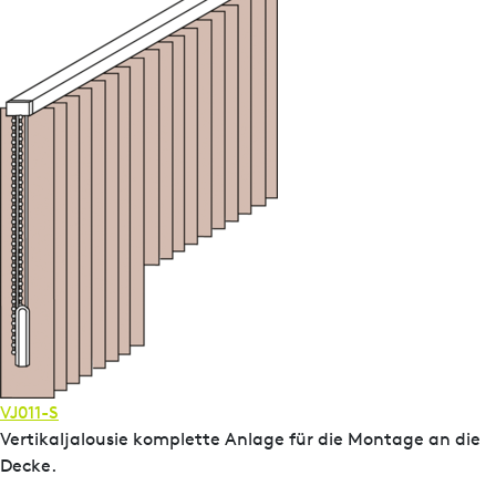
VJ011-S
Vertikaljalousie komplette Anlage für die Montage an die
Decke.