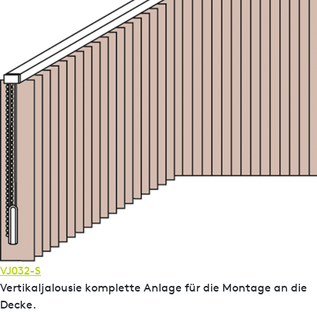
VJ032-S
Vertikaljalousie komplette Anlage für die Montage an die
Decke.