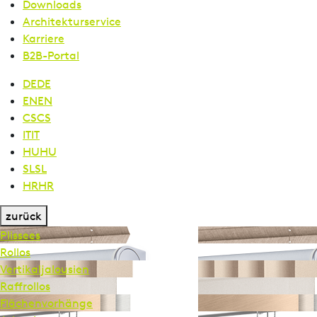
Downloads
Architekturservice
Karriere
B2B-Portal
DE
DE
EN
EN
CS
CS
IT
IT
HU
HU
SL
SL
HR
HR
zurück
Plissees
Rollos
Vertikal­jalousien
Raffrollos
Flächen­vorhänge