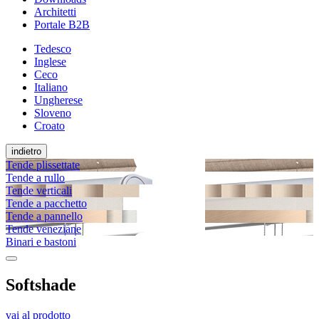
Architetti
Portale B2B
Tedesco
Inglese
Ceco
Italiano
Ungherese
Sloveno
Croato
indietro
Tende plissettate
Tende a rullo
Tende verticali
Tende a pacchetto
Tende a pannello
Tende veneziane
Binari e bastoni
Softshade
vai al prodotto