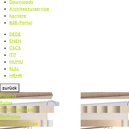
Downloads
Architekturservice
Karriere
B2B-Portal
DE
DE
EN
EN
CS
CS
IT
IT
HU
HU
SL
SL
HR
HR
zurück
Plissees
Rollos
Vertikal­jalousien
Raffrollos
Flächen­vorhänge