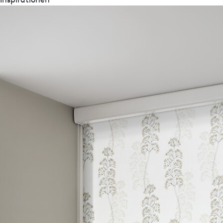
Broschüren
Rollo-Impressionen
Sonnenschutz nach Maß
BIM-Daten
Revit
IFC
Übersicht ViS-Klassifizierung nach DIN EN14501
ViS-Klassifizierung nach DIN EN14501
Schnittzeichnung
Schnittzeichnung als DWG
Schnittzeichnung als PDF
Ausschreibungstext