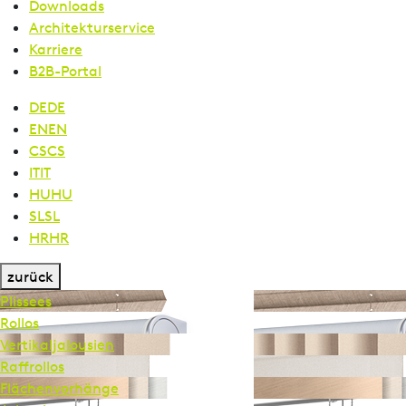
Downloads
Architekturservice
Karriere
B2B-Portal
DE
DE
EN
EN
CS
CS
IT
IT
HU
HU
SL
SL
HR
HR
zurück
Plissees
Rollos
Vertikal­jalousien
Raffrollos
Flächen­vorhänge