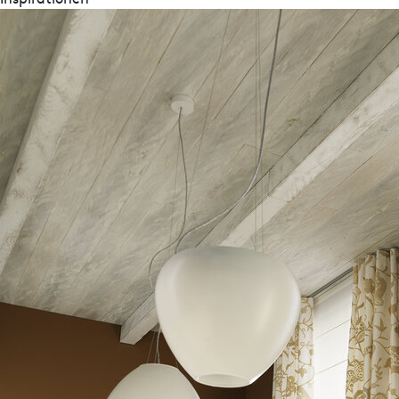
Broschüren
Aluschienen-Karniesen-Impressionen
Sonnenschutz nach Maß
Datenblatt Heavy
Heavy 555
Schnittzeichnung
Schnittzeichnung als DWG
Schnittzeichnung als PDF
Ausschreibungstext
555 HEAVY