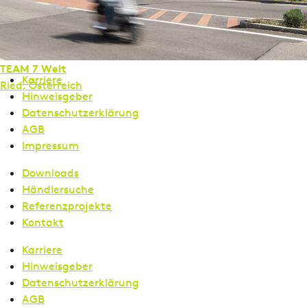
Downloads
Händlersuche
Referenzprojekte
Kontakt
TEAM 7 Welt
Karriere
Ried, Österreich
Hinweisgeber
Datenschutzerklärung
AGB
Impressum
Downloads
Händlersuche
Referenzprojekte
Kontakt
Karriere
Hinweisgeber
Datenschutzerklärung
AGB