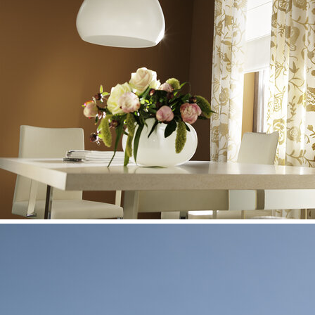
Zur Ausführung kommen LEHA Schleuderschienen.
Angebotenes Fabrikat:
LEHA
Angebotener Typ
555 Heavy
Referenzprojekte
Robuste Schleuderschiene geeignet für leichte bis
schwere Vorhänge bis max. 60 kg
Vorhanggesamtgewicht
Ausklinkung für Feststeller rechts, abweichende
GEWERBE
Position auf Wunsch
1. Schiene
Beispielbild Schleuderschiene
Abmessung 30,6 x 25,5 mm (Breite x Höhe)
Einläufige Schiene, standardmäßig in weiß
pulverbeschichtet RAL 9016, grau pulverbeschichtet
RAL 9006 oder schwarz pulverbeschichtet RAL9005
Pulverbeschichtet in beliebiger RAL-Farbe gegen
Das sind die LEHA Benefits
Aufzahlung
5 Jahre Garantie