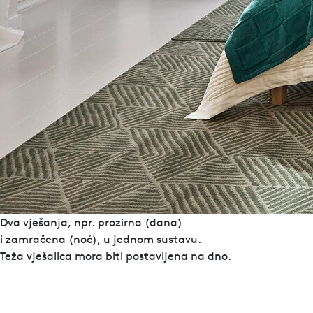
Pronađite trgovca
Kontakt
Privatnost
Whistleblower
Impresum
Pronađite trgovca
Kontakt
Privatnost
Whistleblower
Impresum
Dva vješanja, npr. prozirna (dana)
i zamračena (noć), u jednom sustavu.
Teža vješalica mora biti postavljena na dno.