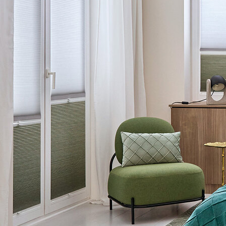
Sveobuhvatno znanje i iskustvo
Profesionalni savjeti od strane nasih kompetentnih
zaposlenika
Imate li jos pitanja?
Vi ste Arhitekt, Inzinjer objekata ili specijalist za planove i
imate aktuelan projekat? Rado se mozete posavjetovati sa
nasim zaposlenicima.
+43 7272 5661 - 520
Kontaktirajte nas
LEHA GmbH
Aumühle 38
4075 Breitenaich
Austria
+43 72725661 – 0
info@leha.at