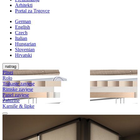
Arhitekti
Portal za Trgovce
German
English
Czech
Italian
Hungarian
Slovenian
Hrvatski
natrag
Plisei
Rolo
Trakaste zavjese
Rimske zavjese
Panel zavjese
Žaluzine
Karniše & šipke