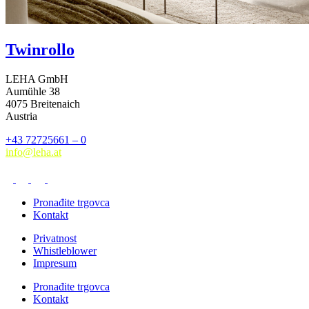
Twin­rollo
LEHA GmbH
Aumühle 38
4075 Breitenaich
Austria
+43 72725661 – 0
info@leha.at
Pronađite trgovca
Kontakt
Privatnost
Whistleblower
Impresum
Pronađite trgovca
Kontakt