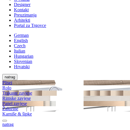
Designer
Kontakt
Preuzimanja
Arhitekti
Portal za Trgovce
German
English
Czech
Italian
Hungarian
Slovenian
Hrvatski
natrag
Plisei
Rolo
Trakaste zavjese
Rimske zavjese
Panel zavjese
Žaluzine
Karniše & šipke
natrag