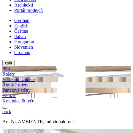
Architekti
Portál prodejců
German
English
Čeština
Italian
Hungarian
Slovenian
Croatian
zpět
Plisé
Rolety
Vertikální žaluzie
Římské rolety
Panelové stěny
Žaluzie
Kolejnice & tyče
back
Art. Nr. AMBIENTE, Individualdruck