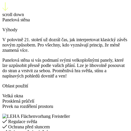
scroll down
Panelová stěna
Výhody
V polovině 21. století už dozrál čas, jak interpretovat klasický závěs
novým způsobem. Pro všechny, kdo vyznávají princip, že méně
znamená více.
Panelová stěna si vás podmaní svými velkoplošnými panely, které
lze uzpůsobit přesně podle vašich přání. Lze je libovolně posouvat
do stran a vrstvit za sebou. Proměnlivá hra světla, stínu a
napínavých pohledů dovnitř a ven!
Oblast použití
Velká okna
Prosklená průčelí
Prvek na rozdělení prostoru
Regulace světla
Ochrana před sluncem