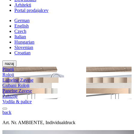
Arhitekti
Portal prodajalcev
German
English
Czech
Italian
Hungarian
Slovenian
Croatian
nazaj
Pliseji
Roloji
Lamelne Zavese
Gubani Roloji
Panelne Zavese
Žaluzije
Vodila & palice
back
Art. Nr. AMBIENTE, Individualdruck