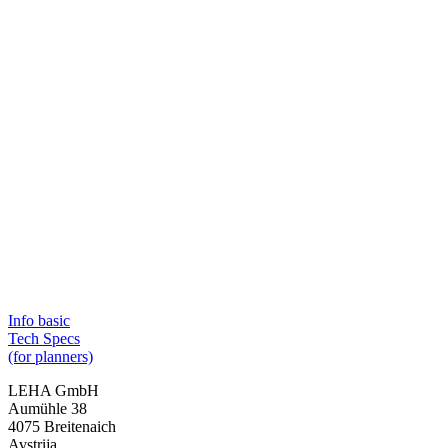
Info basic
Tech Specs
(for planners)
LEHA GmbH
Aumühle 38
4075 Breitenaich
Avstrija