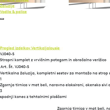
Žaluzije
Vodila & palice
Pregled izdelkov
Vertikaljalousie
VJ040-S
Stropni komplet z vrvičnim potegom in obračalno verižico
Art. Št. VJ040-S
Vertikalna žaluzija, kompletni sestav za montažo na strop s 
1
Zgornja tirnica v mat beli, naravno eloksirani, okensko sivi a
3
spodnji konec z tehtalnimi ploščami
Zgornja tirnica v mat beli, n