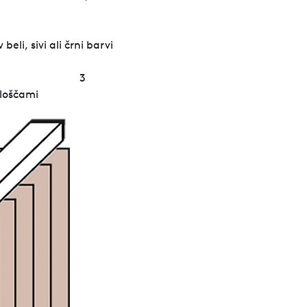
beli, sivi ali črni barvi
3
ploščami