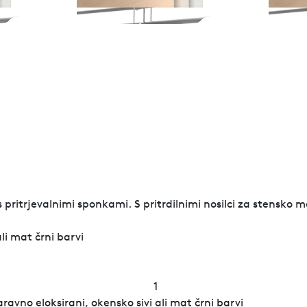
pritrjevalnimi sponkami. S pritrdilnimi nosilci za stensko m
li mat črni barvi
1
aravno eloksirani, okensko sivi ali mat črni barvi