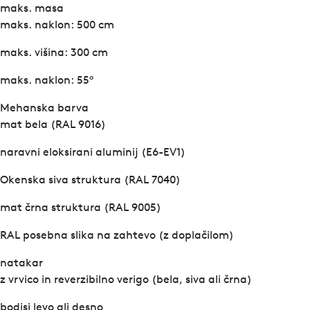
maks. masa
maks. naklon: 500 cm
maks. višina: 300 cm
maks. naklon: 55°
Mehanska barva
mat bela (RAL 9016)
naravni eloksirani aluminij (E6-EV1)
Okenska siva struktura (RAL 7040)
mat črna struktura (RAL 9005)
RAL posebna slika na zahtevo (z doplačilom)
natakar
z vrvico in reverzibilno verigo (bela, siva ali črna)
bodisi levo ali desno