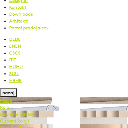
Designer
Kontakt
Downloads
Arhitekti
Portal prodajalcev
DE
DE
EN
EN
CS
CS
IT
IT
HU
HU
SL
SL
HR
HR
nazaj
Pliseji
Roloji
Lamelne Zavese
Gubani Roloji
Panelne Zavese