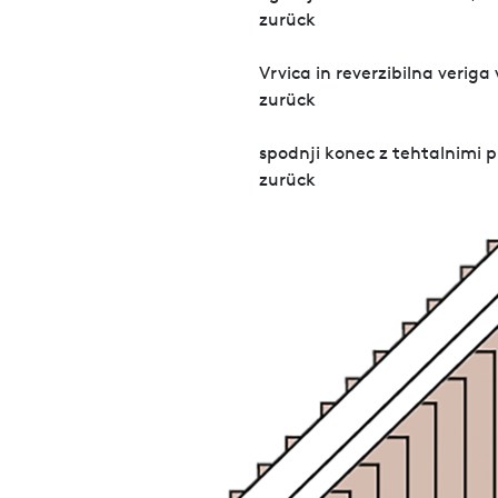
zurück
Vrvica in reverzibilna veriga v 
zurück
spodnji konec z tehtalnimi 
zurück