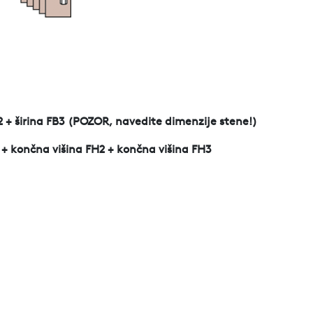
 B2 + širina FB3 (POZOR, navedite dimenzije stene!)
 + končna višina FH2 + končna višina FH3