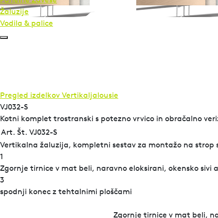
Žaluzije
Vodila & palice
Pregled izdelkov
Vertikaljalousie
VJ032-S
Kotni komplet trostranski s potezno vrvico in obračalno veri
Art. Št. VJ032-S
Vertikalna žaluzija, kompletni sestav za montažo na strop s 
1
Zgornje tirnice v mat beli, naravno eloksirani, okensko sivi a
3
spodnji konec z tehtalnimi ploščami
Zgornje tirnice v mat beli, n