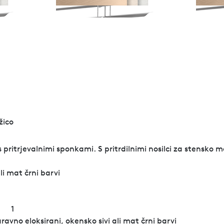
žico
pritrjevalnimi sponkami. S pritrdilnimi nosilci za stensko m
li mat črni barvi
1
aravno eloksirani, okensko sivi ali mat črni barvi