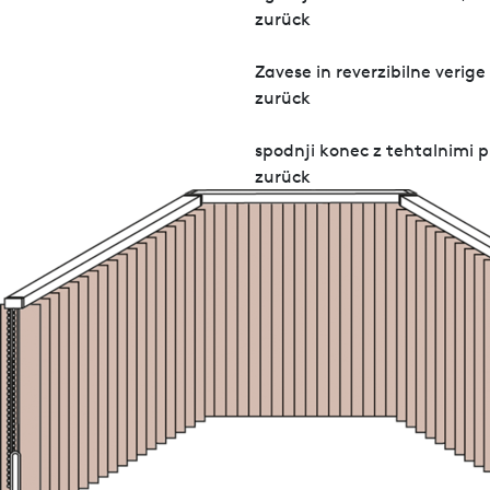
zurück
Zavese in reverzibilne verige v 
zurück
spodnji konec z tehtalnimi 
zurück