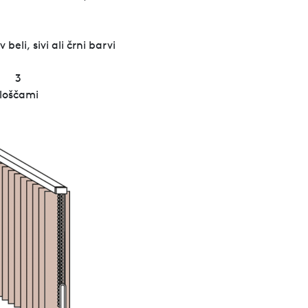
beli, sivi ali črni barvi
3
ploščami