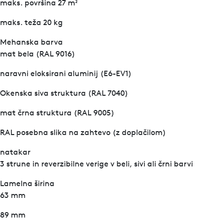
maks. površina 27 m²
maks. teža 20 kg
Mehanska barva
mat bela (RAL 9016)
naravni eloksirani aluminij (E6-EV1)
Okenska siva struktura (RAL 7040)
mat črna struktura (RAL 9005)
RAL posebna slika na zahtevo (z doplačilom)
natakar
3 strune in reverzibilne verige v beli, sivi ali črni barvi
Lamelna širina
63 mm
89 mm