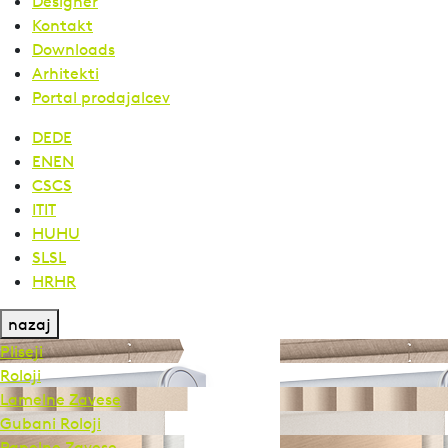
Designer
Kontakt
Downloads
Arhitekti
Portal prodajalcev
DE
DE
EN
EN
CS
CS
IT
IT
HU
HU
SL
SL
HR
HR
nazaj
Pliseji
Roloji
Lamelne Zavese
Gubani Roloji
Panelne Zavese