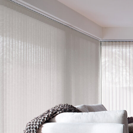
Sonnenschutz nach Maß
ES izjava o skladnosti
EG-Konformitätserklärung VJ030-PW
Razpisno besedilo
VJ030-PW
Zur Ausführung kommen Vertikaljalousien mit Akku-
Elektroantrieb,
Fabrikat LEHA.
Angebotenes Fabrikat:
LEHA
Angebotener Typ
VJ030-PW
To so prednosti proizvodov LEHA