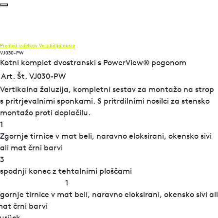
Pregled izdelkov
Vertikaljalousie
VJ030-PW
Kotni komplet dvostranski s PowerView® pogonom
Art. Št. VJ030-PW
Vertikalna žaluzija, kompletni sestav za montažo na strop
s pritrjevalnimi sponkami. S pritrdilnimi nosilci za stensko
montažo proti doplačilu.
1
Zgornje tirnice v mat beli, naravno eloksirani, okensko sivi
ali mat črni barvi
3
spodnji konec z tehtalnimi ploščami
1
gornje tirnice v mat beli, naravno eloksirani, okensko sivi ali
at črni barvi
urück