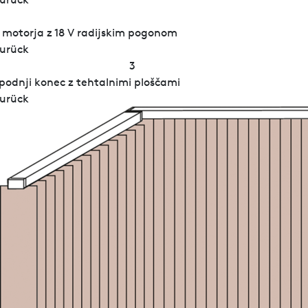
 motorja z 18 V radijskim pogonom
urück
3
podnji konec z tehtalnimi ploščami
urück