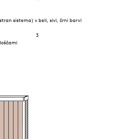
ran sistema) v beli, sivi, črni barvi
3
ploščami