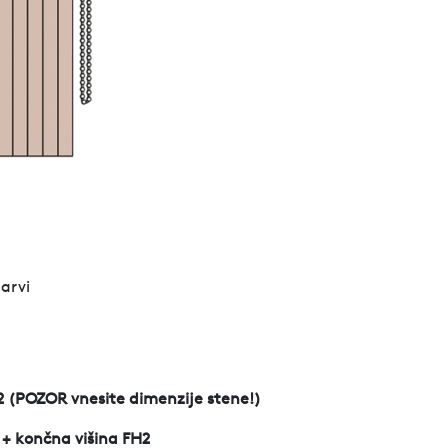
barvi
 B2 (POZOR vnesite dimenzije stene!)
 + končna višina FH2