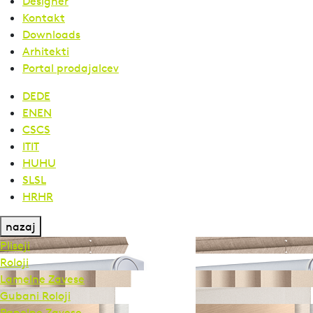
Designer
Kontakt
Downloads
Arhitekti
Portal prodajalcev
DE
DE
EN
EN
CS
CS
IT
IT
HU
HU
SL
SL
HR
HR
nazaj
Pliseji
Roloji
Lamelne Zavese
Gubani Roloji
Panelne Zavese