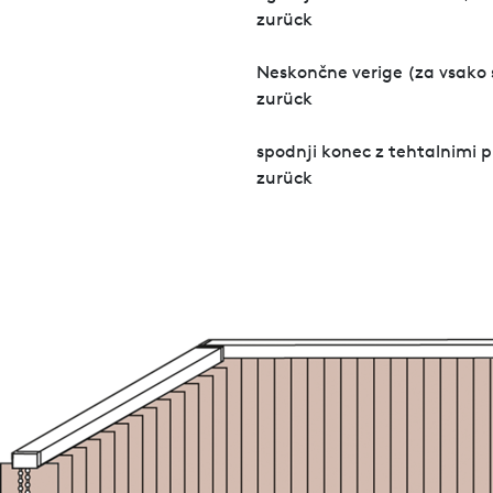
zurück
Neskončne verige (za vsako st
zurück
spodnji konec z tehtalnimi 
zurück