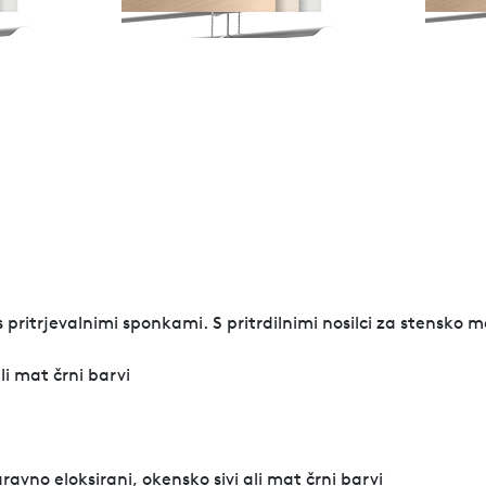
pritrjevalnimi sponkami. S pritrdilnimi nosilci za stensko m
li mat črni barvi
aravno eloksirani, okensko sivi ali mat črni barvi