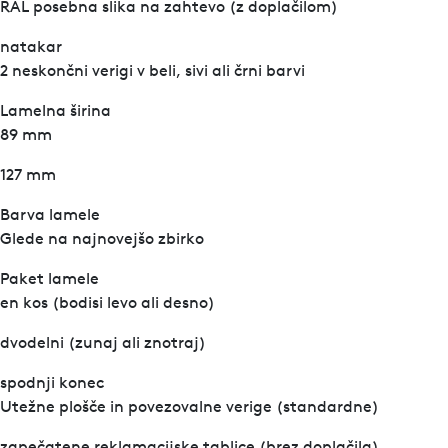
RAL posebna slika na zahtevo (z doplačilom)
natakar
2 neskončni verigi v beli, sivi ali črni barvi
Lamelna širina
89 mm
127 mm
Barva lamele
Glede na najnovejšo zbirko
Paket lamele
en kos (bodisi levo ali desno)
dvodelni (zunaj ali znotraj)
spodnji konec
Utežne plošče in povezovalne verige (standardne)
zapečatene reklamacijske tablice (brez doplačila)