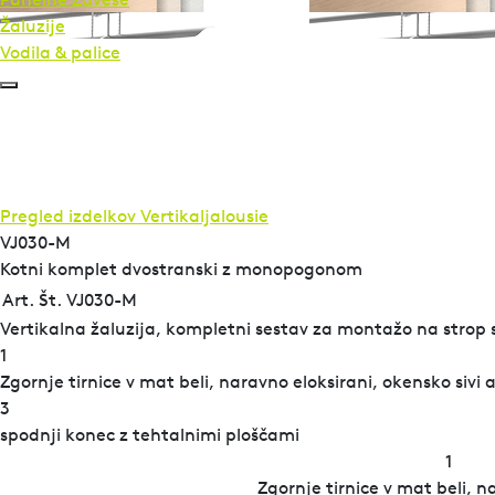
Žaluzije
Vodila & palice
Pregled izdelkov
Vertikaljalousie
VJ030-M
Kotni komplet dvostranski z monopogonom
Art. Št. VJ030-M
Vertikalna žaluzija, kompletni sestav za montažo na strop s 
1
Zgornje tirnice v mat beli, naravno eloksirani, okensko sivi a
3
spodnji konec z tehtalnimi ploščami
1
Zgornje tirnice v mat beli, n