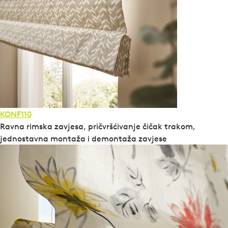
KONF110
Ravna rimska zavjesa, pričvršćivanje čičak trakom,
jednostavna montaža i demontaža zavjese