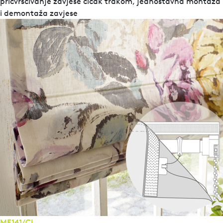
pričvršćivanje zavjese čičak trakom, jednostavna montaža
i demontaža zavjese
ME141/CL