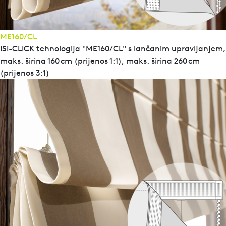
ME160/CL
ISI-CLICK tehnologija "ME160/CL" s lančanim upravljanjem,
maks. širina 160 cm (prijenos 1:1), maks. širina 260 cm
(prijenos 3:1)