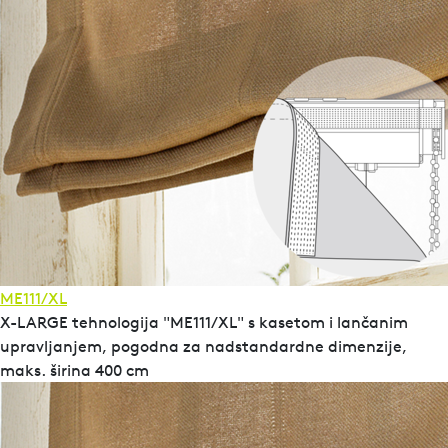
ME111/XL
X-LARGE tehnologija "ME111/XL" s kasetom i lančanim
upravljanjem, pogodna za nadstandardne dimenzije,
maks. širina 400 cm