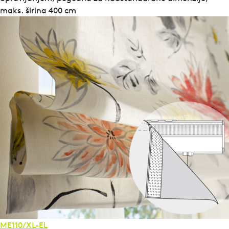
maks. širina 400 cm
ME110/XL-EL