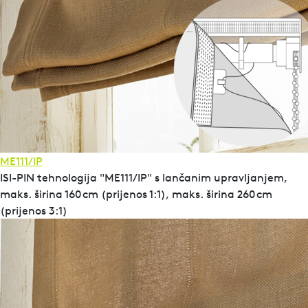
ME111/IP
ISI-PIN tehnologija "ME111/IP" s lančanim upravljanjem,
maks. širina 160 cm (prijenos 1:1), maks. širina 260 cm
(prijenos 3:1)