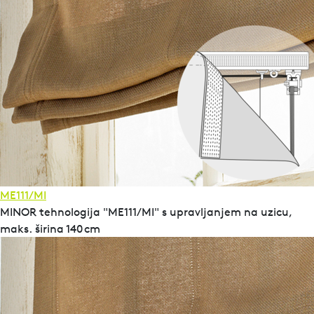
ME111/MI
MINOR tehnologija "ME111/MI" s upravljanjem na uzicu,
maks. širina 140 cm