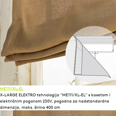
ME111/XL-EL
X-LARGE ELEKTRO tehnologija "ME111/XL-EL" s kasetom i
električnim pogonom 230V, pogodna za nadstandardne
dimenzije, maks. širina 400 cm