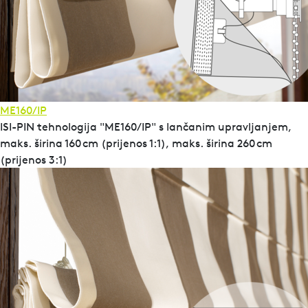
ME160/IP
ISI-PIN tehnologija "ME160/IP" s lančanim upravljanjem,
maks. širina 160 cm (prijenos 1:1), maks. širina 260 cm
(prijenos 3:1)