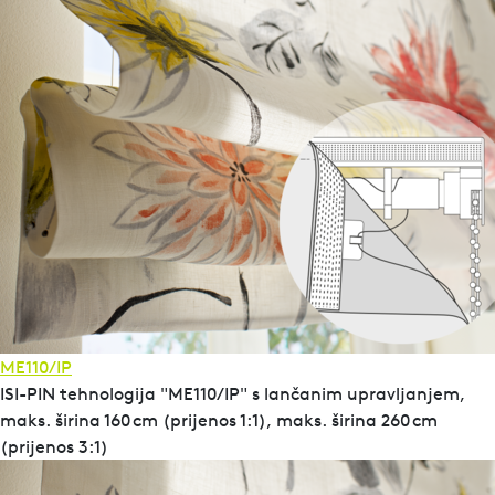
ME110/IP
ISI-PIN tehnologija "ME110/IP" s lančanim upravljanjem,
maks. širina 160 cm (prijenos 1:1), maks. širina 260 cm
(prijenos 3:1)