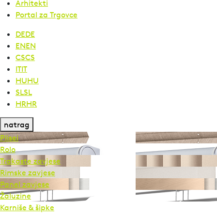
Arhitekti
Portal za Trgovce
DE
DE
EN
EN
CS
CS
IT
IT
HU
HU
SL
SL
HR
HR
natrag
Plisei
Rolo
Trakaste zavjese
Rimske zavjese
Panel zavjese
Žaluzine
Karniše & šipke