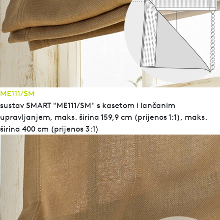
ME111/SM
sustav SMART "ME111/SM" s kasetom i lančanim
upravljanjem, maks. širina 159,9 cm (prijenos 1:1), maks.
širina 400 cm (prijenos 3:1)