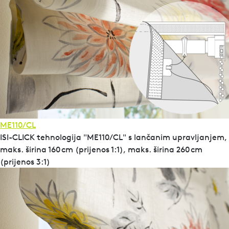
ME110/CL
ISI-CLICK tehnologija "ME110/CL" s lančanim upravljanjem,
maks. širina 160 cm (prijenos 1:1), maks. širina 260 cm
(prijenos 3:1)