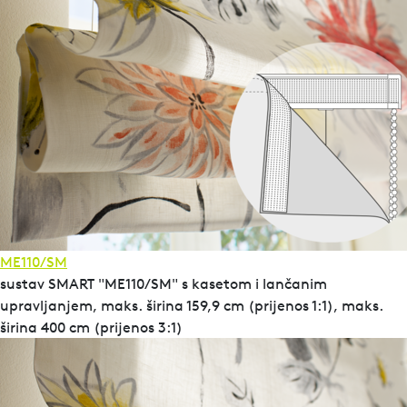
ME110/SM
sustav SMART "ME110/SM" s kasetom i lančanim
upravljanjem, maks. širina 159,9 cm (prijenos 1:1), maks.
širina 400 cm (prijenos 3:1)