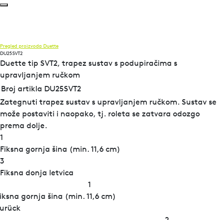
Pregled proizvoda
Duette
DU25SVT2
Duette tip SVT2, trapez sustav s podupiračima s
upravljanjem ručkom
Broj artikla DU25SVT2
Zategnuti trapez sustav s upravljanjem ručkom. Sustav se
može postaviti i naopako, tj. roleta se zatvara odozgo
prema dolje.
1
Fiksna gornja šina (min. 11,6 cm)
3
Fiksna donja letvica
1
iksna gornja šina (min. 11,6 cm)
urück
2