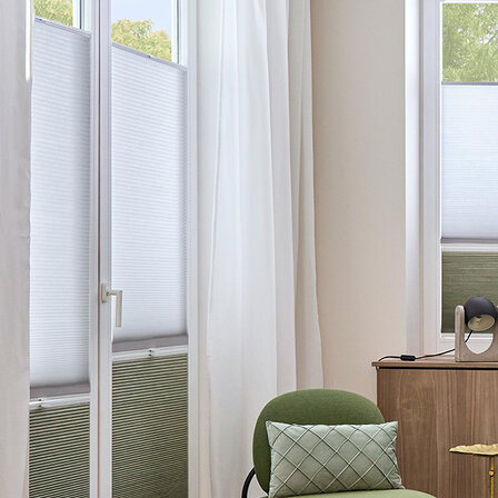
Sonnenschutz nach Maß
Ovo su LEHA koristi
5 godina garancije
Proizvodnja po mjeri u Austriji
Sveobuhvatno znanje i iskustvo
Profesionalni savjeti od strane nasih kompetentnih
zaposlenika
Imate li jos pitanja?
Vi ste Arhitekt, Inzinjer objekata ili specijalist za planove i
imate aktuelan projekat? Rado se mozete posavjetovati sa
nasim zaposlenicima.
+43 7272 5661 - 520
Kontaktirajte nas
LEHA GmbH
Aumühle 38
4075 Breitenaich
Austria