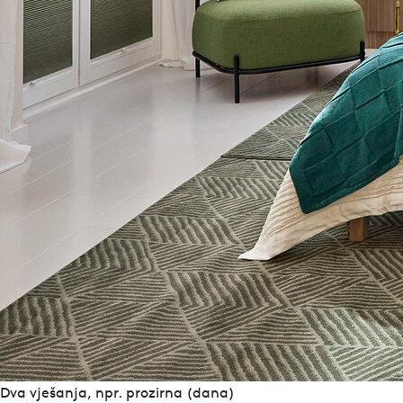
+43 72725661 – 0
info@leha.at
Pronađite trgovca
Kontakt
Privatnost
Whistleblower
Impresum
Pronađite trgovca
Kontakt
Privatnost
Whistleblower
Impresum
Dva vješanja, npr. prozirna (dana)