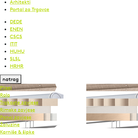
Arhitekti
Portal za Trgovce
DE
DE
EN
EN
CS
CS
IT
IT
HU
HU
SL
SL
HR
HR
natrag
Plisei
Rolo
Trakaste zavjese
Rimske zavjese
Panel zavjese
Žaluzine
Karniše & šipke