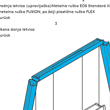
rednja letvica (upravljačka)Metalna ručka EOS Standard ili
etalna ručka FUSION, po želji plastična ručka FLEX
urück
3
iksna donja letvica
urück