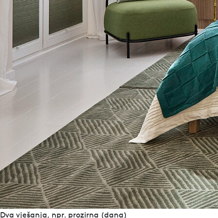
Austria
+43 72725661 – 0
info@leha.at
Pronađite trgovca
Kontakt
Privatnost
Whistleblower
Impresum
Pronađite trgovca
Kontakt
Privatnost
Whistleblower
Impresum
Dva vješanja, npr. prozirna (dana)