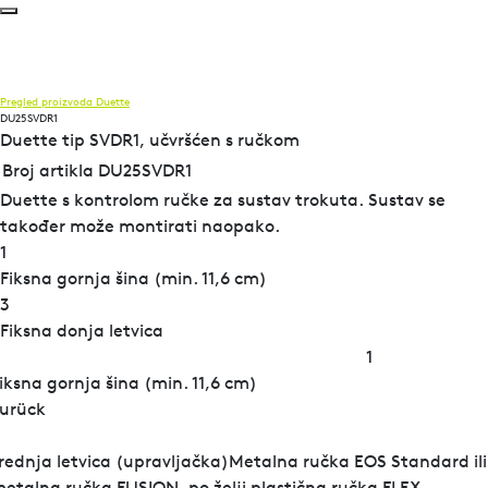
Pregled proizvoda
Duette
DU25SVDR1
Duette tip SVDR1, učvršćen s ručkom
Broj artikla DU25SVDR1
Duette s kontrolom ručke za sustav trokuta. Sustav se
također može montirati naopako.
1
Fiksna gornja šina (min. 11,6 cm)
3
Fiksna donja letvica
1
iksna gornja šina (min. 11,6 cm)
urück
rednja letvica (upravljačka)Metalna ručka EOS Standard ili
etalna ručka FUSION, po želji plastična ručka FLEX