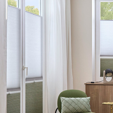
Sonnenschutz nach Maß
Ovo su LEHA koristi
5 godina garancije
Proizvodnja po mjeri u Austriji
Sveobuhvatno znanje i iskustvo
Profesionalni savjeti od strane nasih kompetentnih
zaposlenika
Imate li jos pitanja?
Vi ste Arhitekt, Inzinjer objekata ili specijalist za planove i
imate aktuelan projekat? Rado se mozete posavjetovati sa
nasim zaposlenicima.
+43 7272 5661 - 520
Kontaktirajte nas
LEHA GmbH
Aumühle 38
4075 Breitenaich