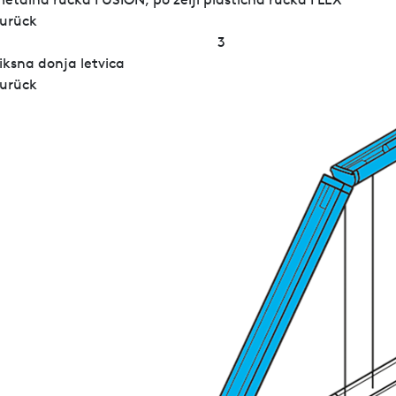
urück
3
iksna donja letvica
urück