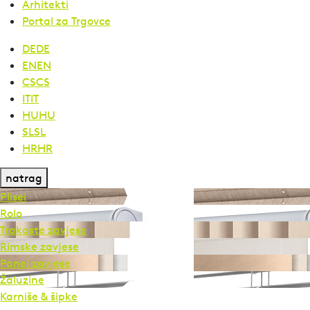
Arhitekti
Portal za Trgovce
DE
DE
EN
EN
CS
CS
IT
IT
HU
HU
SL
SL
HR
HR
natrag
Plisei
Rolo
Trakaste zavjese
Rimske zavjese
Panel zavjese
Žaluzine
Karniše & šipke