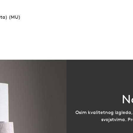
lata) (MU)
N
Osim kvalitetnog izgleda,
svojstvima. P