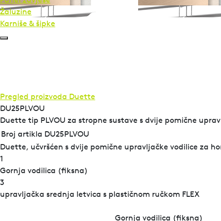
Žaluzine
Karniše & šipke
Pregled proizvoda
Duette
DU25PLVOU
Duette tip PLVOU za stropne sustave s dvije pomične upravl
Broj artikla DU25PLVOU
Duette, učvršćen s dvije pomične upravljačke vodilice za hori
1
Gornja vodilica (fiksna)
3
upravljačka srednja letvica s plastičnom ručkom FLEX
Gornja vodilica (fiksna)