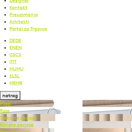
Designer
Kontakt
Preuzimanja
Arhitekti
Portal za Trgovce
DE
DE
EN
EN
CS
CS
IT
IT
HU
HU
SL
SL
HR
HR
natrag
Plisei
Rolo
Trakaste zavjese
Rimske zavjese
Panel zavjese