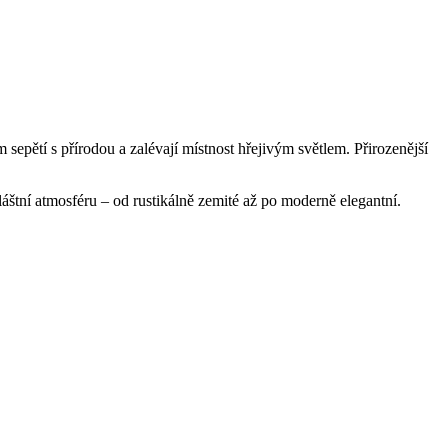
epětí s přírodou a zalévají místnost hřejivým světlem. Přirozenější
láštní atmosféru – od rustikálně zemité až po moderně elegantní.