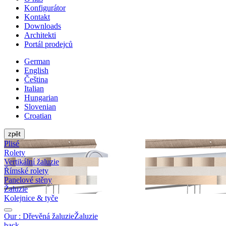
Konfigurátor
Kontakt
Downloads
Architekti
Portál prodejců
German
English
Čeština
Italian
Hungarian
Slovenian
Croatian
zpět
Plisé
Rolety
Vertikální žaluzie
Římské rolety
Panelové stěny
Žaluzie
Kolejnice & tyče
Our :
Dřevěná žaluzie
Žaluzie
back