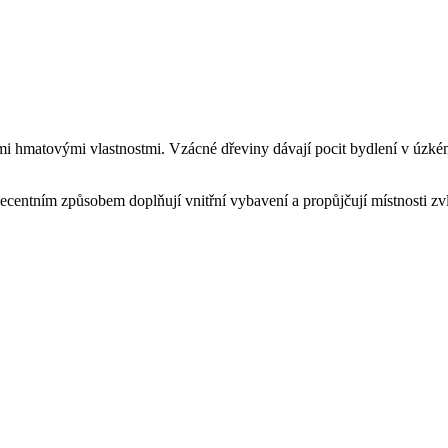
 hmatovými vlastnostmi. Vzácné dřeviny dávají pocit bydlení v úzkém s
 Decentním způsobem doplňují vnitřní vybavení a propůjčují místnosti zv