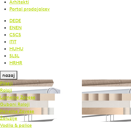
Arhitekti
Portal prodajalcev
DE
DE
EN
EN
CS
CS
IT
IT
HU
HU
SL
SL
HR
HR
nazaj
Pliseji
Roloji
Lamelne Zavese
Gubani Roloji
Panelne Zavese
Žaluzije
Vodila & palice