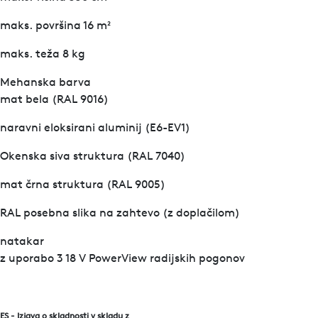
maks. površina 16 m²
maks. teža 8 kg
Mehanska barva
mat bela (RAL 9016)
naravni eloksirani aluminij (E6-EV1)
Okenska siva struktura (RAL 7040)
mat črna struktura (RAL 9005)
RAL posebna slika na zahtevo (z doplačilom)
natakar
z uporabo 3 18 V PowerView radijskih pogonov
ES - Izjava o skladnosti v skladu z