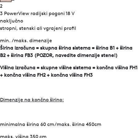
2
3 PowerView radijski pogoni 18 V
naključno
stropni, stenski ali vgrajeni profil
min. /maks. dimenzije
Širina izračuna = skupna širina sistema = širina B1 + širina
B2 + širina FB3 (POZOR, navedite dimenzije stene!)
Višina izračuna = skupne višine sistema = končna višina FH1
+ končna višina FH2 + končna višina FH3
Dimenzije na končno širino:
minimalna širina 60 cm/maks. širina 450cm
maks. višina 350 cm