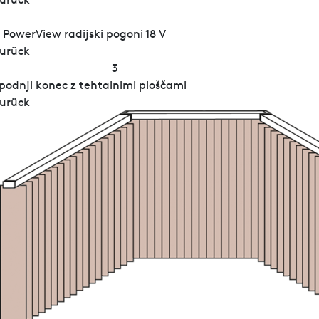
 PowerView radijski pogoni 18 V
urück
3
podnji konec z tehtalnimi ploščami
urück