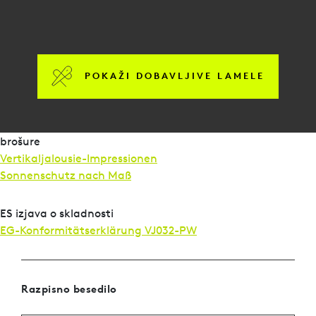
POKAŽI DOBAVLJIVE LAMELE
brošure
Vertikaljalousie-Impressionen
Sonnenschutz nach Maß
ES izjava o skladnosti
EG-Konformitätserklärung VJ032-PW
Razpisno besedilo