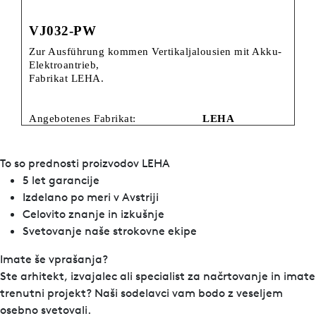
VJ032-PW
Zur Ausführung kommen Vertikaljalousien mit Akku-
Elektroantrieb,
Fabrikat LEHA.
Angebotenes Fabrikat:
LEHA
Angebotener Typ
VJ032-PW
To so prednosti proizvodov LEHA
5 let garancije
Komplette Anlage, millimetergenaue Anfertigung in
Izdelano po meri v Avstriji
Breite und Höhe für die Montage an die Decke mit
Celovito znanje in izkušnje
Befestigungsclips, Befestigungsträger für die
Wandmontage gegen Aufzahlung.
Svetovanje naše strokovne ekipe
Für den Innenbereich als Licht-, Blend- und
Imate še vprašanja?
Sichtschutz.
Ste arhitekt, izvajalec ali specialist za načrtovanje in imate
trenutni projekt? Naši sodelavci vam bodo z veseljem
Nicht geeignet für den Außenbereich.
osebno svetovali.