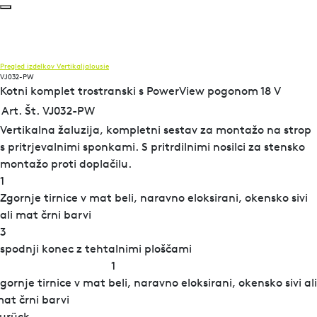
Pregled izdelkov
Vertikaljalousie
VJ032-PW
Kotni komplet trostranski s PowerView pogonom 18 V
Art. Št. VJ032-PW
Vertikalna žaluzija, kompletni sestav za montažo na strop
s pritrjevalnimi sponkami. S pritrdilnimi nosilci za stensko
montažo proti doplačilu.
1
Zgornje tirnice v mat beli, naravno eloksirani, okensko sivi
ali mat črni barvi
3
spodnji konec z tehtalnimi ploščami
1
gornje tirnice v mat beli, naravno eloksirani, okensko sivi ali
at črni barvi
urück