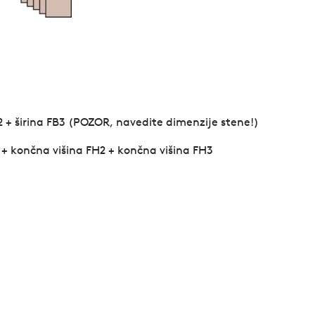
 B2 + širina FB3 (POZOR, navedite dimenzije stene!)
 + končna višina FH2 + končna višina FH3