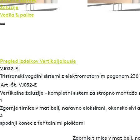
Žaluzije
Vodila & palice
Pregled izdelkov
Vertikaljalousie
VJ032-E
Tristranski vogalni sistemi z elektromotornim pogonom 230
Art. Št. VJ032-E
Vertikalne žaluzije – kompletni sistem za stropno montažo s
1
Zgornje tirnice v mat beli, naravno eloksirani, okensko sivi a
3
spodnji konec z tehtalnimi ploščami
Zgornje tirnice v mat beli, n