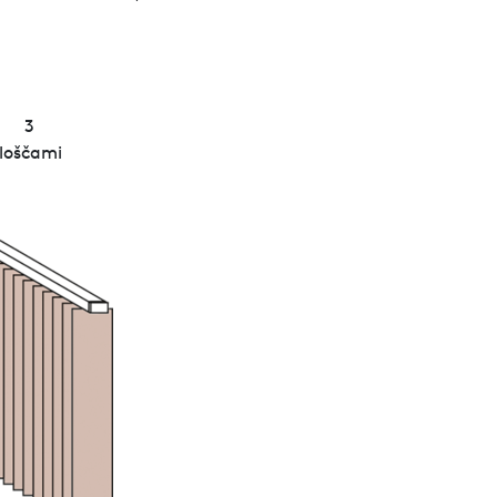
3
ploščami