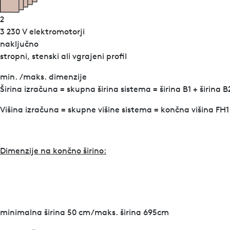
2
3 230 V elektromotorji
naključno
stropni, stenski ali vgrajeni profil
min. /maks. dimenzije
Širina izračuna = skupna širina sistema = širina B1 + širina
Višina izračuna = skupne višine sistema = končna višina FH1
Dimenzije na končno širino:
minimalna širina 50 cm/maks. širina 695cm