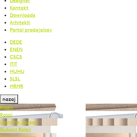
Designer
Kontakt
Downloads
Arhitekti
Portal prodajalcev
DE
DE
EN
EN
CS
CS
IT
IT
HU
HU
SL
SL
HR
HR
nazaj
Pliseji
Roloji
Lamelne Zavese
Gubani Roloji
Panelne Zavese