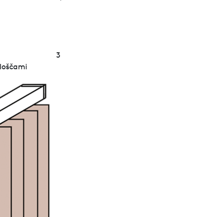
3
ploščami