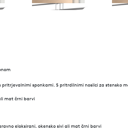
gonom
pritrjevalnimi sponkami. S pritrdilnimi nosilci za stensko m
li mat črni barvi
aravno eloksirani, okensko sivi ali mat črni barvi