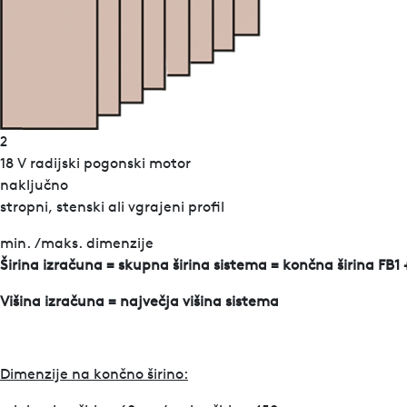
2
18 V radijski pogonski motor
naključno
stropni, stenski ali vgrajeni profil
min. /maks. dimenzije
Širina izračuna = skupna širina sistema = končna širina FB1 
Višina izračuna = največja višina sistema
Dimenzije na končno širino: