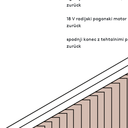
zurück
18 V radijski pogonski motor
zurück
spodnji konec z tehtalnimi 
zurück