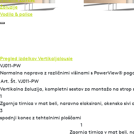
Žaluzije
Vodila & palice
Pregled izdelkov
Vertikaljalousie
VJ011-PW
Normalna naprava z različnimi višinami s PowerView® po
Art. Št. VJ011-PW
Vertikalna žaluzija, kompletni sestav za montažo na strop s 
1
Zgornja tirnica v mat beli, naravno eloksirani, okensko sivi a
3
spodnji konec z tehtalnimi ploščami
1
Zgornja tirnica v mat beli, n