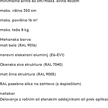
minimalna širina 60 cm/maks. širina 450cm
maks. višina 350 cm
maks. površina 16 m²
maks. teža 8 kg
Mehanska barva
mat bela (RAL 9016)
naravni eloksirani aluminij (E6-EV1)
Okenska siva struktura (RAL 7040)
mat črna struktura (RAL 9005)
RAL posebna slika na zahtevo (z doplačilom)
natakar
Delovanje z ročnim ali stenskim oddajnikom ali prek aplikac