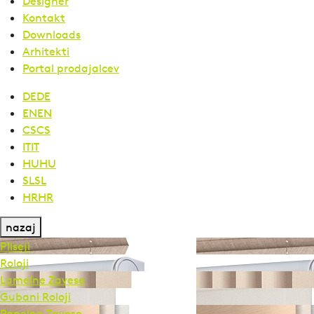
Designer
Kontakt
Downloads
Arhitekti
Portal prodajalcev
DE
DE
EN
EN
CS
CS
IT
IT
HU
HU
SL
SL
HR
HR
nazaj
Pliseji
Roloji
Lamelne Zavese
Gubani Roloji
Panelne Zavese