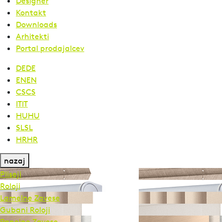
Designer
Kontakt
Downloads
Arhitekti
Portal prodajalcev
DE
DE
EN
EN
CS
CS
IT
IT
HU
HU
SL
SL
HR
HR
nazaj
Pliseji
Roloji
Lamelne Zavese
Gubani Roloji
Panelne Zavese