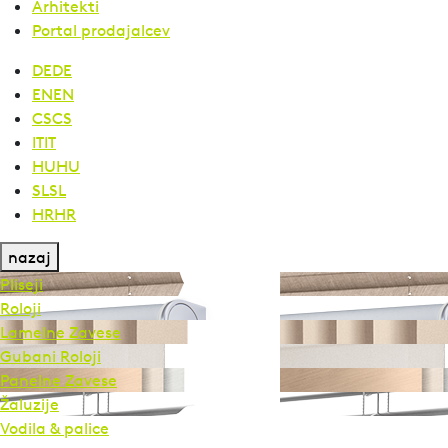
Arhitekti
Portal prodajalcev
DE
DE
EN
EN
CS
CS
IT
IT
HU
HU
SL
SL
HR
HR
nazaj
Pliseji
Roloji
Lamelne Zavese
Gubani Roloji
Panelne Zavese
Žaluzije
Vodila & palice