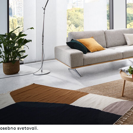
To so prednosti proizvodov LEHA
5 let garancije
Izdelano po meri v Avstriji
Celovito znanje in izkušnje
Svetovanje naše strokovne ekipe
Imate še vprašanja?
Ste arhitekt, izvajalec ali specialist za načrtovanje in imate
trenutni projekt? Naši sodelavci vam bodo z veseljem
osebno svetovali.