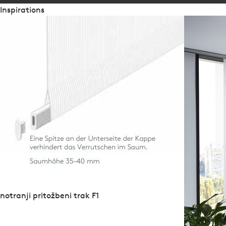
Inspirations
brošure
Flächenvorhang-Impressionen
Sonnenschutz nach Maß
notranji pritožbeni trak F1