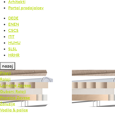
Arhitekti
Portal prodajalcev
DE
DE
EN
EN
CS
CS
IT
IT
HU
HU
SL
SL
HR
HR
nazaj
Pliseji
Roloji
Lamelne Zavese
Gubani Roloji
Panelne Zavese
Žaluzije
Vodila & palice