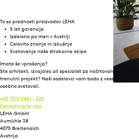
To so prednosti proizvodov LEHA
5 let garancije
Izdelano po meri v Avstriji
Celovito znanje in izkušnje
Svetovanje naše strokovne ekipe
Imate še vprašanja?
Ste arhitekt, izvajalec ali specialist za načrtovanje in imate
trenutni projekt? Naši sodelavci vam bodo z veseljem
osebno svetovali.
+43 7272 5661 - 520
Kontaktirajte nas
LEHA GmbH
Aumühle 38
4075 Breitenaich
Avstrija