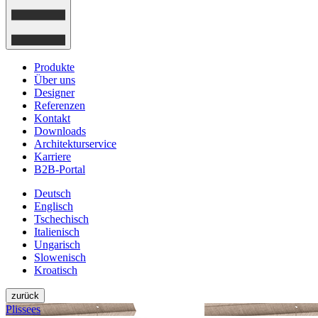
Produkte
Über uns
Designer
Referenzen
Kontakt
Downloads
Architekturservice
Karriere
B2B-Portal
Deutsch
Englisch
Tschechisch
Italienisch
Ungarisch
Slowenisch
Kroatisch
zurück
Plissees