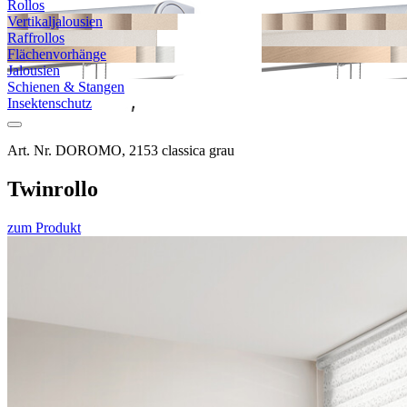
Rollos
Vertikal­jalousien
Raffrollos
Flächen­vorhänge
Jalousien
Schienen & Stangen
Insekten­schutz
Art. Nr. DOROMO, 2153 classica grau
Twin­rollo
zum Produkt