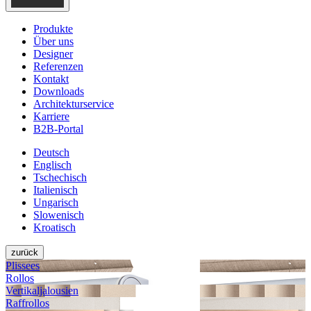
Produkte
Über uns
Designer
Referenzen
Kontakt
Downloads
Architekturservice
Karriere
B2B-Portal
Deutsch
Englisch
Tschechisch
Italienisch
Ungarisch
Slowenisch
Kroatisch
zurück
Plissees
Rollos
Vertikal­jalousien
Raffrollos