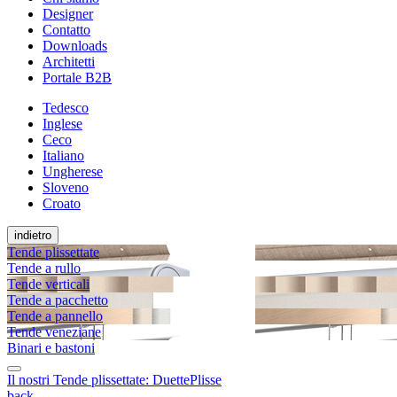
Designer
Contatto
Downloads
Architetti
Portale B2B
Tedesco
Inglese
Ceco
Italiano
Ungherese
Sloveno
Croato
indietro
Tende plissettate
Tende a rullo
Tende verticali
Tende a pacchetto
Tende a pannello
Tende veneziane
Binari e bastoni
Il nostri Tende plissettate:
Duette
Plisse
back