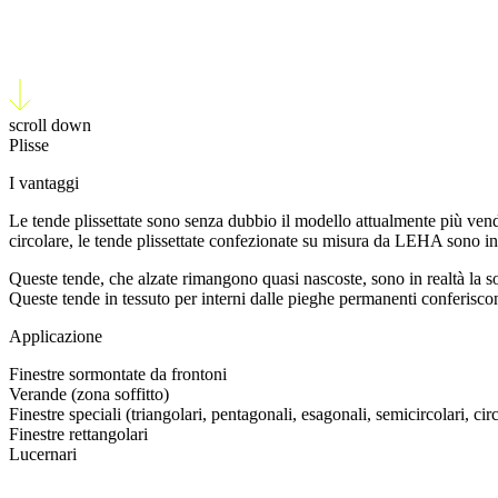
Plisse
scroll down
Plisse
I vantaggi
Le tende plissettate sono senza dubbio il modello attualmente più vend
circolare, le tende plissettate confezionate su misura da LEHA sono in 
Queste tende, che alzate rimangono quasi nascoste, sono in realtà la so
Queste tende in tessuto per interni dalle pieghe permanenti conferiscon
Applicazione
Finestre sormontate da frontoni
Verande (zona soffitto)
Finestre speciali (triangolari, pentagonali, esagonali, semicircolari, circ
Finestre rettangolari
Lucernari