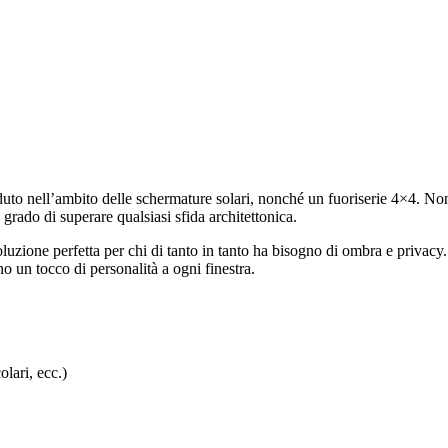
uto nell’ambito delle schermature solari, nonché un fuoriserie 4×4. Non i
grado di superare qualsiasi sfida architettonica.
luzione perfetta per chi di tanto in tanto ha bisogno di ombra e privacy.
o un tocco di personalità a ogni finestra.
olari, ecc.)