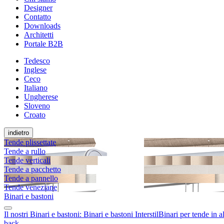
Designer
Contatto
Downloads
Architetti
Portale B2B
Tedesco
Inglese
Ceco
Italiano
Ungherese
Sloveno
Croato
indietro
Tende plissettate
Tende a rullo
Tende verticali
Tende a pacchetto
Tende a pannello
Tende veneziane
Binari e bastoni
Il nostri Binari e bastoni:
Binari e bastoni Interstil
Binari per tende in a
back