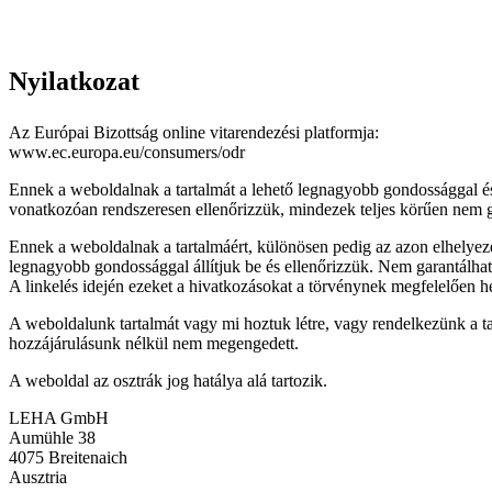
Nyilatkozat
Az Európai Bizottság online vitarendezési platformja:
www.ec.europa.eu/consumers/odr
Ennek a weboldalnak a tartalmát a lehető legnagyobb gondossággal és a 
vonatkozóan rendszeresen ellenőrizzük, mindezek teljes körűen nem ga
Ennek a weboldalnak a tartalmáért, különösen pedig az azon elhelyeze
legnagyobb gondossággal állítjuk be és ellenőrizzük. Nem garantálh
A linkelés idején ezeket a hivatkozásokat a törvénynek megfelelően he
A weboldalunk tartalmát vagy mi hoztuk létre, vagy rendelkezünk a ta
hozzájárulásunk nélkül nem megengedett.
A weboldal az osztrák jog hatálya alá tartozik.
LEHA GmbH
Aumühle 38
4075 Breitenaich
Ausztria