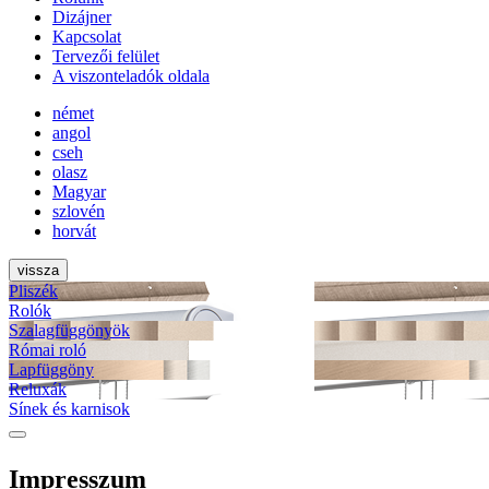
Dizájner
Kapcsolat
Tervezői felület
A viszonteladók oldala
német
angol
cseh
olasz
Magyar
szlovén
horvát
vissza
Pliszék
Rolók
Szalag­függönyök
Római roló
Lapfüggöny
Reluxák
Sínek és karnisok
Impresszum