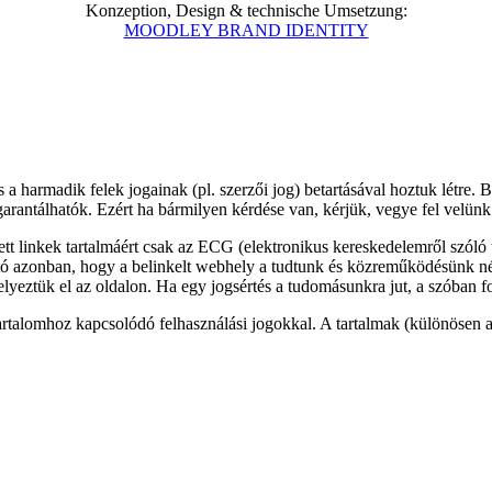
Konzeption, Design & technische Umsetzung:
MOODLEY BRAND IDENTITY
harmadik felek jogainak (pl. szerzői jog) betartásával hoztuk létre. Bár
rantálhatók. Ezért ha bármilyen kérdése van, kérjük, vegye fel velünk 
tt linkek tartalmáért csak az ECG (elektronikus kereskedelemről szóló t
ató azonban, hogy a belinkelt webhely a tudtunk és közreműködésünk n
lyeztük el az oldalon. Ha egy jogsértés a tudomásunkra jut, a szóban for
rtalomhoz kapcsolódó felhasználási jogokkal. A tartalmak (különösen a 