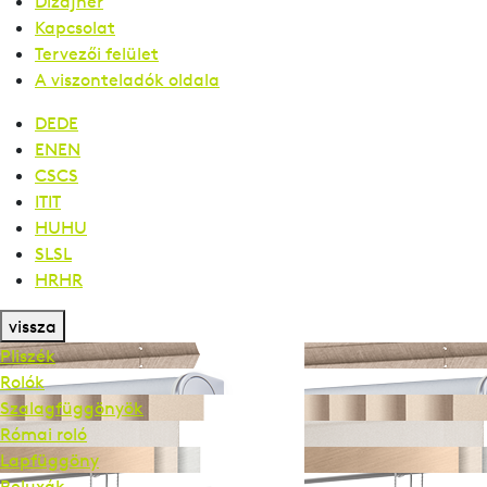
Dizájner
Kapcsolat
Tervezői felület
A viszonteladók oldala
DE
DE
EN
EN
CS
CS
IT
IT
HU
HU
SL
SL
HR
HR
vissza
Pliszék
Rolók
Szalag­függönyök
Római roló
Lapfüggöny
Reluxák