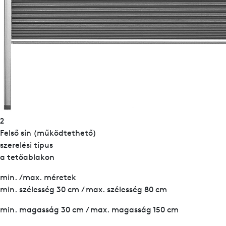
2
Felső sín (működtethető)
szerelési típus
a tetőablakon
min. /max. méretek
min. szélesség 30 cm / max. szélesség 80 cm
min. magasság 30 cm / max. magasság 150 cm