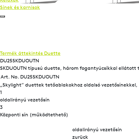
Sínek és karnisok
Termék áttekintés
Duette
DU25SKDUOUTN
SKDUOUTN típusú duette, három fogantyúcsíkkal ellátott
Art. No. DU25SKDUOUTN
„Skylight” duettek tetőablakokhoz oldalsó vezetősínekkel,
1
oldalirányú vezetősín
3
Központi sín (működtethető)
oldalirányú vezetősín
zurück