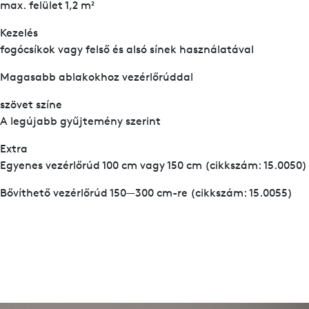
max. felület 1,2 m²
Kezelés
fogócsíkok vagy felső és alsó sínek használatával
Magasabb ablakokhoz vezérlőrúddal
szövet színe
A legújabb gyűjtemény szerint
Extra
Egyenes vezérlőrúd 100 cm vagy 150 cm (cikkszám: 15.0050)
Bővíthető vezérlőrúd 150—300 cm-re (cikkszám: 15.0055)