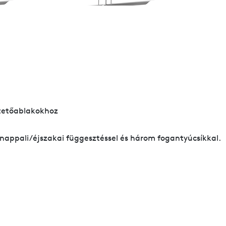
 tetőablakokhoz
 nappali/éjszakai függesztéssel és három fogantyúcsíkkal.