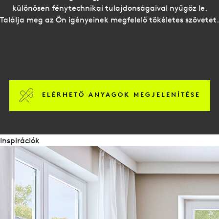
különösen fénytechnikai tulajdonságaival nyűgöz le.
Találja meg az Ön igényeinek megfelelő tökéletes szövetet.
ELÉRHETŐ ANYAGOK MEGJELENÍTÉSE
Inspirációk
brosúrák
Duette-Impressionen
Sonnenschutz nach Maß