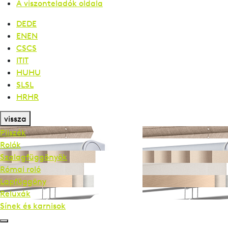
A viszonteladók oldala
DE
DE
EN
EN
CS
CS
IT
IT
HU
HU
SL
SL
HR
HR
vissza
Pliszék
Rolók
Szalag­függönyök
Római roló
Lapfüggöny
Reluxák
Sínek és karnisok