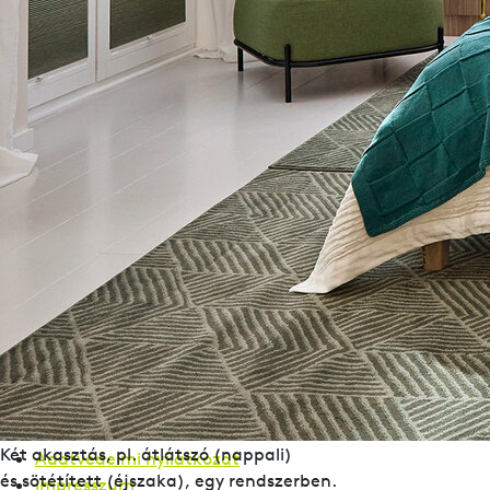
Aumühle 38
4075 Breitenaich
Ausztria
+43 72725661 – 0
info@leha.hu
Üzletkereső
Kapcsolat
Whistleblower
Adatvédelmi nyilatkozat
Impresszum
Üzletkereső
Kapcsolat
Whistleblower
Két akasztás, pl. átlátszó (nappali)
Adatvédelmi nyilatkozat
és sötétített (éjszaka), egy rendszerben.
Impresszum