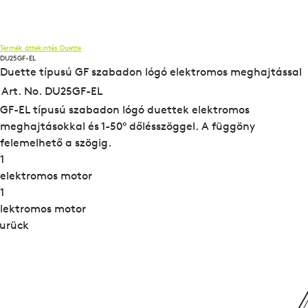
Termék áttekintés
Duette
DU25GF-EL
Duette típusú GF szabadon lógó elektromos meghajtással
Art. No. DU25GF-EL
GF-EL típusú szabadon lógó duettek elektromos
meghajtásokkal és 1-50° dőlésszöggel. A függöny
felemelhető a szögig.
1
elektromos motor
1
lektromos motor
urück