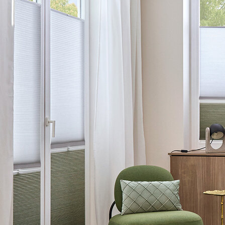
EK-megfelelőségi nyilatkozat
EG-Konformitätserklärung DU25GF-EL
Motor Datenblätter
M25S 2T Hunter Douglas 24V
Ezek a LEHA előnyei
5 év garancia
Egyedi méretre gyártás Ausztriában
Átfogó tudás
Szakmai tanácsadás hozzáértő csapatunktól
Van még kérdése?
Ön építész, kivitelező vagy tervező, és van egy aktuális
projektje? Munkatársaink szívesen adnak tanácsot
bármilyen kérdésben.
+43 7272 5661 - 520
Vegye fel velünk a kapcsolatot
LEHA GmbH