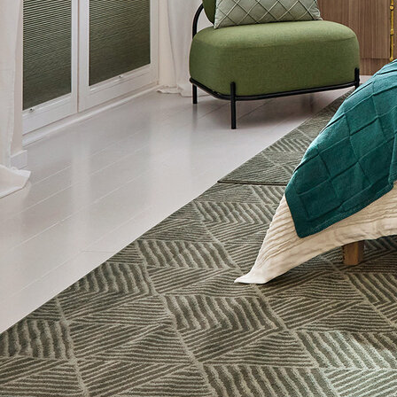
Ausztria
+43 72725661 – 0
info@leha.hu
Üzletkereső
Kapcsolat
Whistleblower
Adatvédelmi nyilatkozat
Impresszum
Üzletkereső
Kapcsolat
Whistleblower
Adatvédelmi nyilatkozat
Impresszum