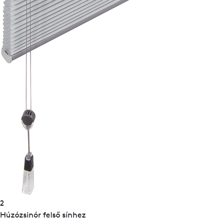
2
Húzózsinór felső sínhez