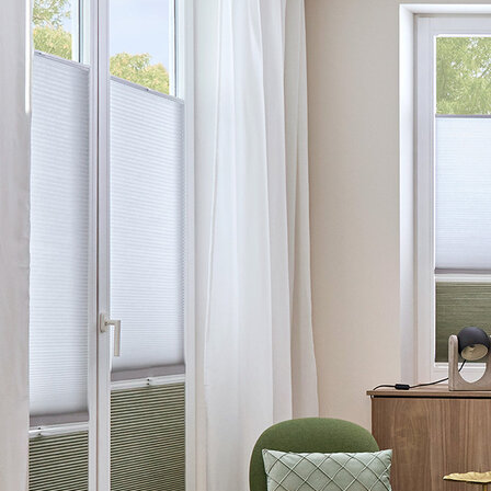
Duette-Impressionen
Sonnenschutz nach Maß
Ezek a LEHA előnyei
5 év garancia
Egyedi méretre gyártás Ausztriában
Átfogó tudás
Szakmai tanácsadás hozzáértő csapatunktól
Van még kérdése?
Ön építész, kivitelező vagy tervező, és van egy aktuális
projektje? Munkatársaink szívesen adnak tanácsot
bármilyen kérdésben.
+43 7272 5661 - 520
Vegye fel velünk a kapcsolatot
LEHA GmbH
Aumühle 38
4075 Breitenaich