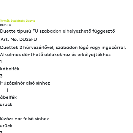
Termék áttekintés
Duette
DU25FU
Duette típusú FU szabadon elhelyezhető függesztő
Art. No. DU25FU
Duettek 2 húrvezérlővel, szabadon lógó vagy ingazárral.
Alkalmas dönthető ablakokhoz és erkélyajtókhoz
1
kábelfék
3
Húzózsinór alsó sínhez
1
ábelfék
urück
úzózsinór felső sínhez
urück
3