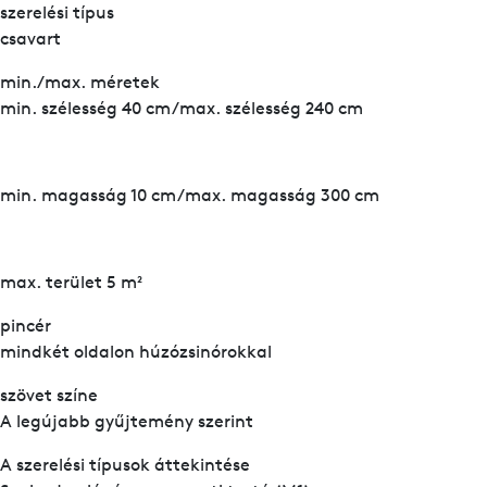
szerelési típus
csavart
min./max. méretek
min. szélesség 40 cm/max. szélesség 240 cm
min. magasság 10 cm/max. magasság 300 cm
max. terület 5 m²
pincér
mindkét oldalon húzózsinórokkal
szövet színe
A legújabb gyűjtemény szerint
A szerelési típusok áttekintése