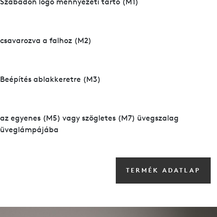
Szabadon lógó mennyezeti tartó (M1)
csavarozva a falhoz (M2)
Beépítés ablakkeretre (M3)
az egyenes (M5) vagy szögletes (M7) üvegszalag
üveglámpájába
TERMÉK ADATLAP