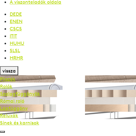
A viszonteladók oldala
DE
DE
EN
EN
CS
CS
IT
IT
HU
HU
SL
SL
HR
HR
vissza
Pliszék
Rolók
Szalag­függönyök
Római roló
Lapfüggöny
Reluxák
Sínek és karnisok