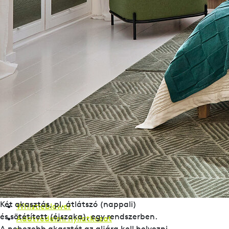
Aumühle 38
4075 Breitenaich
Ausztria
+43 72725661 – 0
info@leha.hu
Üzletkereső
Kapcsolat
Whistleblower
Adatvédelmi nyilatkozat
Impresszum
Üzletkereső
Kapcsolat
Két akasztás, pl. átlátszó (nappali)
Whistleblower
és sötétített (éjszaka), egy rendszerben.
Adatvédelmi nyilatkozat
A nehezebb akasztót az aljára kell helyezni.