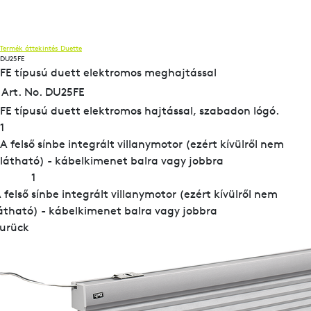
Termék áttekintés
Duette
DU25FE
FE típusú duett elektromos meghajtással
Art. No. DU25FE
FE típusú duett elektromos hajtással, szabadon lógó.
1
A felső sínbe integrált villanymotor (ezért kívülről nem
látható) - kábelkimenet balra vagy jobbra
1
 felső sínbe integrált villanymotor (ezért kívülről nem
átható) - kábelkimenet balra vagy jobbra
urück