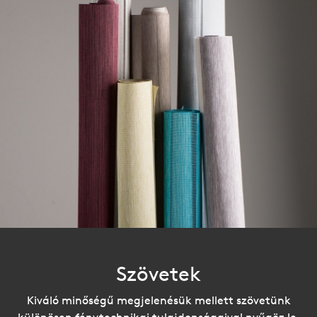
Szövetek
Kiváló minőségű megjelenésük mellett szövetünk
különösen fénytechnikai tulajdonságaival nyűgöz le.