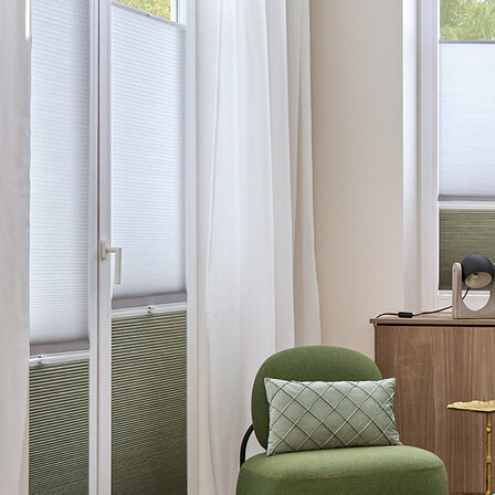
EK-megfelelőségi nyilatkozat
EG-Konformitätserklärung DU25FE
Motor Datenblätter
M25S 2T Hunter Douglas 24V
Somfy T&L WT 24V
Ezek a LEHA előnyei
5 év garancia
Egyedi méretre gyártás Ausztriában
Átfogó tudás
Szakmai tanácsadás hozzáértő csapatunktól
Van még kérdése?
Ön építész, kivitelező vagy tervező, és van egy aktuális
projektje? Munkatársaink szívesen adnak tanácsot
bármilyen kérdésben.
+43 7272 5661 - 520
Vegye fel velünk a kapcsolatot
LEHA GmbH