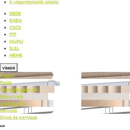
A viszonteladók oldala
DE
DE
EN
EN
CS
CS
IT
IT
HU
HU
SL
SL
HR
HR
vissza
Pliszék
Rolók
Szalag­függönyök
Római roló
Lapfüggöny
Reluxák
Sínek és karnisok