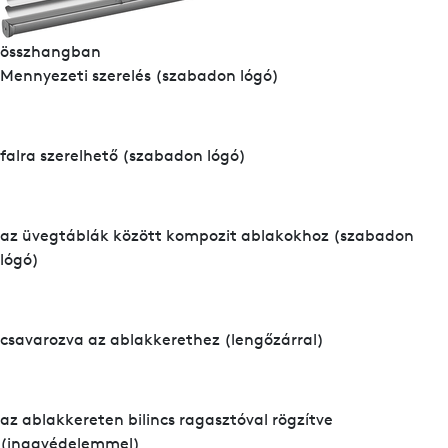
összhangban
Mennyezeti szerelés (szabadon lógó)
falra szerelhető (szabadon lógó)
az üvegtáblák között kompozit ablakokhoz (szabadon
lógó)
csavarozva az ablakkerethez (lengőzárral)
az ablakkereten bilincs ragasztóval rögzítve
(ingavédelemmel)