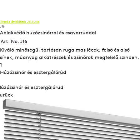
Termék áttekintés
Jalousie
J16
Ablakvédő húzózsinórral és csavarrúddal
Art. No. J16
Kiváló minőségű, tartósan rugalmas lécek, felső és alsó
sínek, műanyag alkatrészek és zsinórok megfelelő színben.
1
Húzózsinór és esztergálórúd
úzózsinór és esztergálórúd
urück