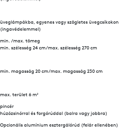
üveglámpákba, egyenes vagy szögletes üvegcsíkokon
(ingavédelemmel)
min. /max. tömeg
min. szélesség 24 cm/max. szélesség 270 cm
min. magasság 20 cm/max. magasság 230 cm
max. terület 6 m²
pincér
húzózsinórral és forgórúddal (balra vagy jobbra)
Opcionális alumínium esztergálórúd (felár ellenében)