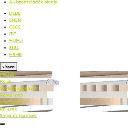
A viszonteladók oldala
DE
DE
EN
EN
CS
CS
IT
IT
HU
HU
SL
SL
HR
HR
vissza
Pliszék
Rolók
Szalag­függönyök
Római roló
Lapfüggöny
Reluxák
Sínek és karnisok