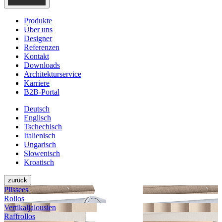
Produkte
Über uns
Designer
Referenzen
Kontakt
Downloads
Architekturservice
Karriere
B2B-Portal
Deutsch
Englisch
Tschechisch
Italienisch
Ungarisch
Slowenisch
Kroatisch
zurück
Plissees
Rollos
Vertikal­jalousien
Raffrollos