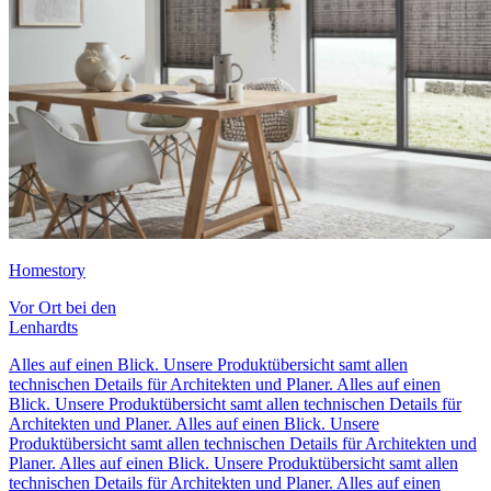
Homestory
Vor Ort bei den
Lenhardts
Alles auf einen Blick. Unsere
Produktübersicht
samt allen
technischen Details für Architekten und Planer.
Alles auf einen
Blick. Unsere
Produktübersicht
samt allen technischen Details für
Architekten und Planer.
Alles auf einen Blick. Unsere
Produktübersicht
samt allen technischen Details für Architekten und
Planer.
Alles auf einen Blick. Unsere
Produktübersicht
samt allen
technischen Details für Architekten und Planer.
Alles auf einen